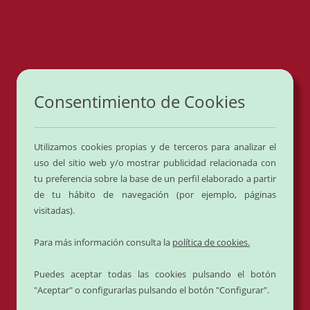
0
Cerrado por vacaciones del
1 al 24 de
Agosto
.
Consentimiento de Cookies
Volvemos el día
25 de Agosto
.
Utilizamos cookies propias y de terceros para analizar el
uso del sitio web y/o mostrar publicidad relacionada con
tu preferencia sobre la base de un perfil elaborado a partir
de tu hábito de navegación (por ejemplo, páginas
visitadas).
Para más información consulta la
política de cookies.
Recetas, ayudas y
Puedes aceptar todas las cookies pulsando el botón
"Aceptar" o configurarlas pulsando el botón "Configurar".
comentarios - Delicies