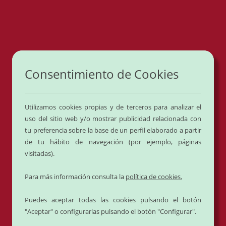
0
Cerrado por vacaciones del
1 al 24 de
Agosto
.
Consentimiento de Cookies
Volvemos el día
25 de Agosto
.
Utilizamos cookies propias y de terceros para analizar el
uso del sitio web y/o mostrar publicidad relacionada con
tu preferencia sobre la base de un perfil elaborado a partir
de tu hábito de navegación (por ejemplo, páginas
visitadas).
Para más información consulta la
política de cookies.
Consejos, ayudas y
Puedes aceptar todas las cookies pulsando el botón
"Aceptar" o configurarlas pulsando el botón "Configurar".
comentarios - Delicies