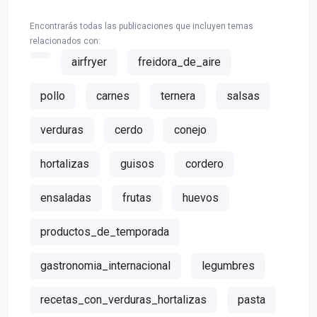
Encontrarás todas las publicaciones que incluyen temas
relacionados con:
airfryer
freidora_de_aire
pollo
carnes
ternera
salsas
verduras
cerdo
conejo
hortalizas
guisos
cordero
ensaladas
frutas
huevos
productos_de_temporada
gastronomia_internacional
legumbres
recetas_con_verduras_hortalizas
pasta