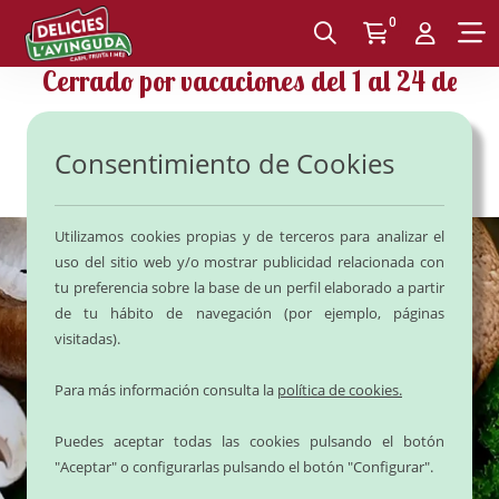
0
Cerrado por vacaciones del
1 al 24 de
Agosto
.
Consentimiento de Cookies
Volvemos el día
25 de Agosto
.
Utilizamos cookies propias y de terceros para analizar el
uso del sitio web y/o mostrar publicidad relacionada con
tu preferencia sobre la base de un perfil elaborado a partir
de tu hábito de navegación (por ejemplo, páginas
visitadas).
Para más información consulta la
política de cookies.
Recetas, ayudas y
Puedes aceptar todas las cookies pulsando el botón
"Aceptar" o configurarlas pulsando el botón "Configurar".
comentarios - Delicies