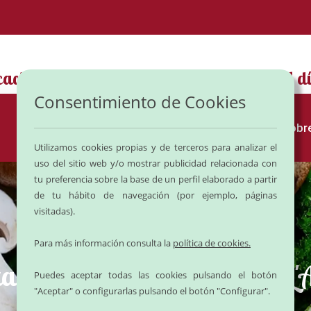
caciones del
1 al 24 de Agosto
.
Volvemos el d
Consentimiento de Cookies
Inicio
Tienda
Recetas y Consejos
Sobre
Utilizamos cookies propias y de terceros para analizar el
uso del sitio web y/o mostrar publicidad relacionada con
tu preferencia sobre la base de un perfil elaborado a partir
de tu hábito de navegación (por ejemplo, páginas
visitadas).
Para más información consulta la
política de cookies.
tas de la abuela - Delicies L
Puedes aceptar todas las cookies pulsando el botón
"Aceptar" o configurarlas pulsando el botón "Configurar".
Inicio
Recetas
Mini cachopos individuales