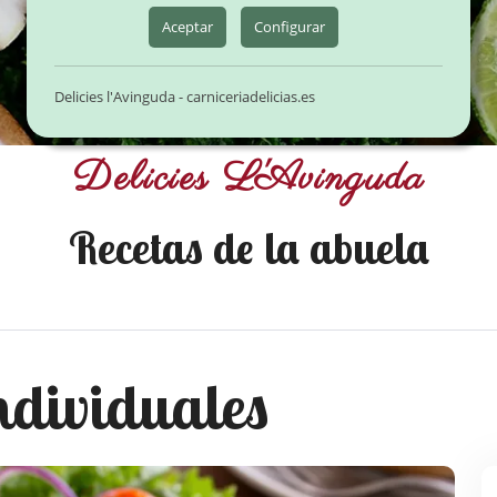
Aceptar
Configurar
Delicies l'Avinguda - carniceriadelicias.es
Delicies L'Avinguda
Recetas de la abuela
ndividuales