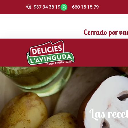
937 34 38 19
660 15 15 79
Cerrado por va
Las rece