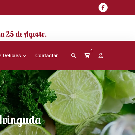
ía
25 de Agosto
.
0
 Delicies
Contactar
'Avinguda