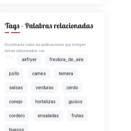
Tags - Palabras relacionadas
Encontrarás todas las publicaciones que incluyen
temas relacionados con:
airfryer
freidora_de_aire
pollo
carnes
ternera
salsas
verduras
cerdo
conejo
hortalizas
guisos
cordero
ensaladas
frutas
huevos