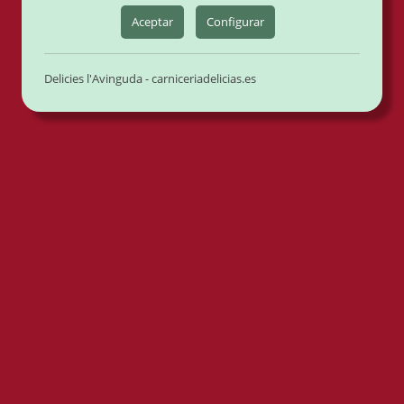
Aceptar
Configurar
Verduras
Aceitunas
Sin Gluten
Delicies l'Avinguda - carniceriadelicias.es
Hay lugares a los que siempre apetece
volver… y aquí, además, tiene recompensa.