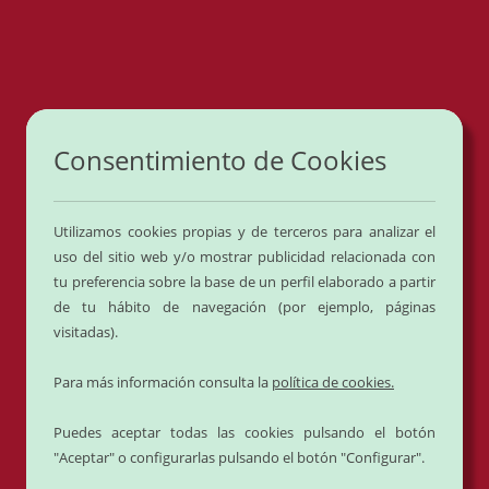
0
Oferta
Oferta
Oferta
Oferta
Oferta
Oferta
Oferta
Oferta
Oferta
Oferta
Cerrado por vacaciones del
1 al 24 de
Agosto
.
Consentimiento de Cookies
Volvemos el día
25 de Agosto
.
Utilizamos cookies propias y de terceros para analizar el
uso del sitio web y/o mostrar publicidad relacionada con
tu preferencia sobre la base de un perfil elaborado a partir
Carnicería
Elabor.
Charcutería
de tu hábito de navegación (por ejemplo, páginas
visitadas).
Para más información consulta la
política de cookies.
Quesos
Lotes
Frutas
Puedes aceptar todas las cookies pulsando el botón
"Aceptar" o configurarlas pulsando el botón "Configurar".